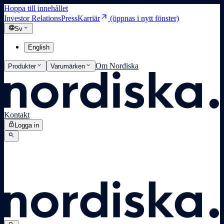
Hoppa till innehållet
arrow_outward
Investor Relations
Press
Karriär
(öppnas i nytt fönster)
language
expand_more
Sv
English
expand_more
expand_more
Om Nordiska
Produkter
Varumärken
Kontakt
lock
Logga in
search