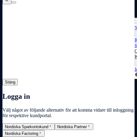
search
search
search
S
R
f
O
K
I
lang
Stäng
Logga in
Välj något av följande alternativ för att komma vidare till inloggning
för respektive kundportal.
chevron_right
chevron_right
Nordiska Sparkontokund
Nordiska Partner
chevron_right
Nordiska Factoring