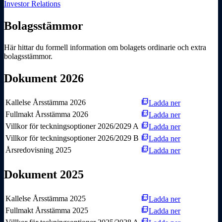
Investor Relations
Bolagsstämmor
Här hittar du formell information om bolagets ordinarie och extra
bolags­stämmor.
Dokument 2026
picture_as_pdf
Kallelse Årsstämma 2026
Ladda ner
picture_as_pdf
Fullmakt Årsstämma 2026
Ladda ner
picture_as_pdf
Villkor för teckningsoptioner 2026/2029 A
Ladda ner
picture_as_pdf
Villkor för teckningsoptioner 2026/2029 B
Ladda ner
picture_as_pdf
Årsredovisning 2025
Ladda ner
Dokument 2025
picture_as_pdf
Kallelse Årsstämma 2025
Ladda ner
picture_as_pdf
Fullmakt Årsstämma 2025
Ladda ner
picture_as_pdf