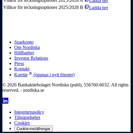
Villkor för teckningsoptioner 2025/2028 A
Ladda ner
picture_as_pdf
Villkor för teckningsoptioner 2025/2028 B
Ladda ner
Sparkonto
Om Nordiska
Hållbarhet
Investor Relations
Press
Kontakt
arrow_outward
Karriär
(öppnas i nytt fönster)
© 2026 Bankaktiebolaget Nordiska (publ), 556760-6032. All rights
reserved. · nordiska.se
Integritetspolicy
Tillgänglighet
Cookies
Cookie-inställningar