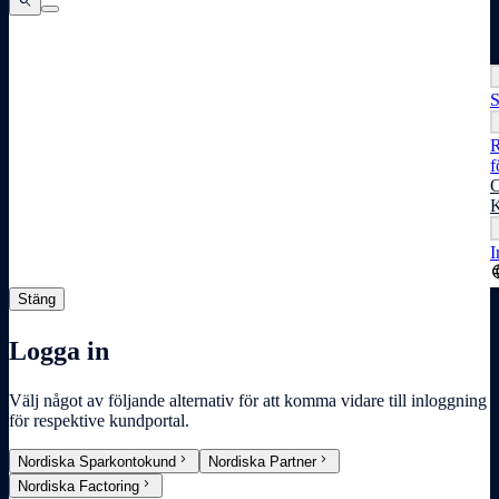
search
search
search
S
R
f
O
K
I
lang
Stäng
Logga in
Välj något av följande alternativ för att komma vidare till inloggning
för respektive kundportal.
chevron_right
chevron_right
Nordiska Sparkontokund
Nordiska Partner
chevron_right
Nordiska Factoring