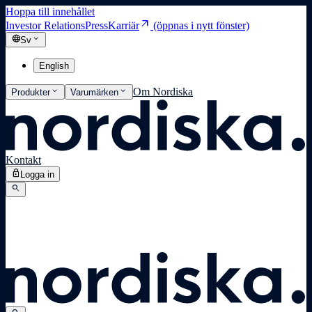
Hoppa till innehållet
arrow_outward
Investor Relations
Press
Karriär
(öppnas i nytt fönster)
language
expand_more
Sv
English
expand_more
expand_more
Om Nordiska
Produkter
Varumärken
Kontakt
lock
Logga in
search