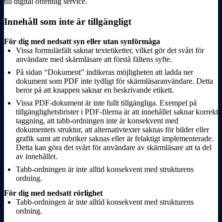
till digital offentlig service.
Innehåll som inte är tillgängligt
För dig med nedsatt syn eller utan synförmåga
Vissa formulärfält saknar textetiketter, vilket gör det svårt för
användare med skärmläsare att förstå fältens syfte.
På sidan “Dokument” indikeras möjligheten att ladda ner
dokument som PDF inte tydligt för skärmläsaranvändare. Detta
beror på att knappen saknar en beskrivande etikett.
Vissa PDF-dokument är inte fullt tillgängliga. Exempel på
tillgänglighetsbrister i PDF-filerna är att innehållet saknar korrekt
taggning, att tabb-ordningen inte är konsekvent med
dokumentets struktur, att alternativtexter saknas för bilder eller
grafik samt att rubriker saknas eller är felaktigt implementerade.
Detta kan göra det svårt för användare av skärmläsare att ta del
av innehållet.
Tabb-ordningen är inte alltid konsekvent med strukturens
ordning.
För dig med nedsatt rörlighet
Tabb-ordningen är inte alltid konsekvent med strukturens
ordning.