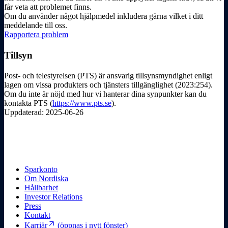
får veta att problemet finns.
Om du använder något hjälpmedel inkludera gärna vilket i ditt
meddelande till oss.
Rapportera problem
Tillsyn
Post- och telestyrelsen (PTS) är ansvarig tillsynsmyndighet enligt
lagen om vissa produkters och tjänsters tillgänglighet (2023:254).
Om du inte är nöjd med hur vi hanterar dina synpunkter kan du
kontakta PTS (
https://www.pts.se
).
Uppdaterad: 2025-06-26
Sparkonto
Om Nordiska
Hållbarhet
Investor Relations
Press
Kontakt
arrow_outward
Karriär
(öppnas i nytt fönster)