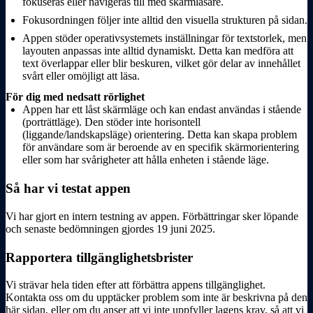
fokuseras eller navigeras till med skärmläsare.
Fokusordningen följer inte alltid den visuella strukturen på sidan.
Appen stöder operativsystemets inställningar för textstorlek, men
layouten anpassas inte alltid dynamiskt. Detta kan medföra att
text överlappar eller blir beskuren, vilket gör delar av innehållet
svårt eller omöjligt att läsa.
För dig med nedsatt rörlighet
Appen har ett låst skärmläge och kan endast användas i stående
(porträttläge). Den stöder inte horisontell
(liggande/landskapsläge) orientering. Detta kan skapa problem
för användare som är beroende av en specifik skärmorientering
eller som har svårigheter att hålla enheten i stående läge.
Så har vi testat appen
Vi har gjort en intern testning av appen. Förbättringar sker löpande
och senaste bedömningen gjordes 19 juni 2025.
Rapportera tillgänglighetsbrister
Vi strävar hela tiden efter att förbättra appens tillgänglighet.
Kontakta oss om du upptäcker problem som inte är beskrivna på den
här sidan, eller om du anser att vi inte uppfyller lagens krav, så att vi