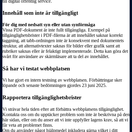
till digital offentlig service.
Innehåll som inte är tillgängligt
För dig med nedsatt syn eller utan synförmåga
Vissa PDF-dokument är inte fullt tillgängliga. Exempel på
tillgänglighetsbrister i PDF-filerna är att innehållet saknar korrekt
taggning, att tabb-ordningen inte är konsekvent med dokumentets
struktur, att alternativtexter saknas för bilder eller grafik samt att
rubriker saknas eller är felaktigt implementerade. Detta kan göra det
svårt för användare av skärmläsare att ta del av innehållet.
Så har vi testat webbplatsen
Vi har gjort en intern testning av webbplatsen. Förbättringar sker
löpande och senaste bedömningen gjordes 23 juni 2025.
Rapportera tillgänglighetsbrister
Vi strävar hela tiden efter att förbättra webbplatsens tillgänglighet.
Kontakta oss om du upptäcker problem som inte är beskrivna på den
här sidan, eller om du anser att vi inte uppfyller lagens krav, så att vi
får veta att problemet finns.
Om du använder något hjälpmedel inkludera gärna vilket i ditt