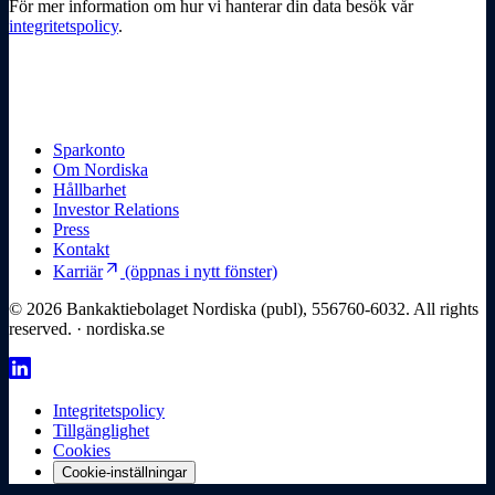
För mer information om hur vi hanterar din data besök vår
integritetspolicy
.
Sparkonto
Om Nordiska
Hållbarhet
Investor Relations
Press
Kontakt
arrow_outward
Karriär
(öppnas i nytt fönster)
© 2026 Bankaktiebolaget Nordiska (publ), 556760-6032. All rights
reserved. · nordiska.se
Integritetspolicy
Tillgänglighet
Cookies
Cookie-inställningar