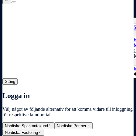
search
search
search
S
R
f
O
K
I
lang
Stäng
Logga in
Välj något av följande alternativ för att komma vidare till inloggning
för respektive kundportal.
chevron_right
chevron_right
Nordiska Sparkontokund
Nordiska Partner
chevron_right
Nordiska Factoring