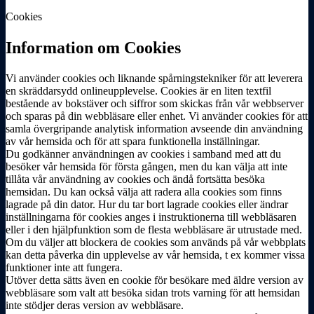
Cookies
Information om Cookies
Vi använder cookies och liknande spårningstekniker för att leverera
en skräddarsydd onlineupplevelse. Cookies är en liten textfil
bestående av bokstäver och siffror som skickas från vår webbserver
och sparas på din webbläsare eller enhet. Vi använder cookies för att
samla övergripande analytisk information avseende din användning
av vår hemsida och för att spara funktionella inställningar.
Du godkänner användningen av cookies i samband med att du
besöker vår hemsida för första gången, men du kan välja att inte
tillåta vår användning av cookies och ändå fortsätta besöka
hemsidan. Du kan också välja att radera alla cookies som finns
lagrade på din dator. Hur du tar bort lagrade cookies eller ändrar
inställningarna för cookies anges i instruktionerna till webbläsaren
eller i den hjälpfunktion som de flesta webbläsare är utrustade med.
Om du väljer att blockera de cookies som används på vår webbplats
kan detta påverka din upplevelse av vår hemsida, t ex kommer vissa
funktioner inte att fungera.
Utöver detta sätts även en cookie för besökare med äldre version av
webbläsare som valt att besöka sidan trots varning för att hemsidan
inte stödjer deras version av webbläsare.