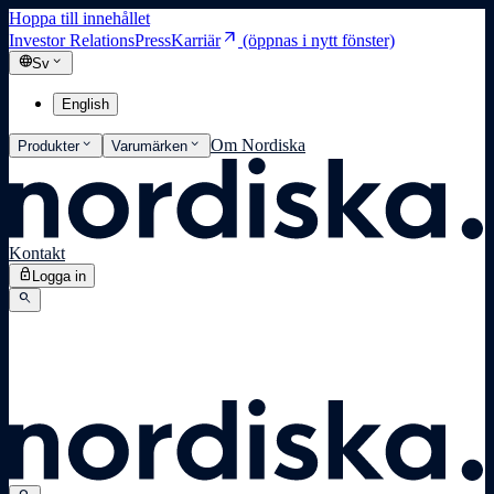
Hoppa till innehållet
arrow_outward
Investor Relations
Press
Karriär
(öppnas i nytt fönster)
language
expand_more
Sv
English
expand_more
expand_more
Om Nordiska
Produkter
Varumärken
Kontakt
lock
Logga in
search