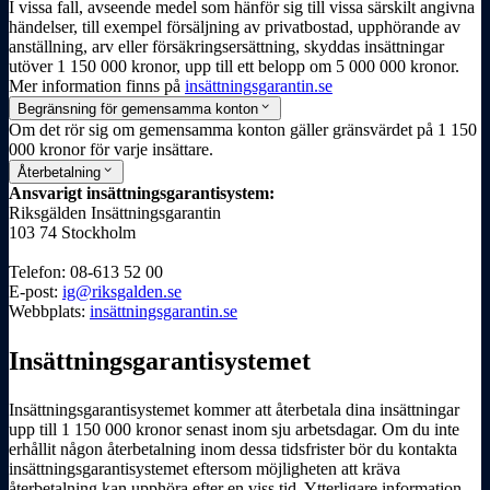
I vissa fall, avseende medel som hänför sig till vissa särskilt angivna
händelser, till exempel försäljning av privat­­­­bostad, upphörande av
anställning, arv eller försäkringsersättning, skyddas insättningar
utöver 1 150 000 kronor, upp till ett belopp om 5 000 000 kronor.
Mer information finns på
insättnings­­­­garantin.se
expand_more
Begränsning för gemensamma konton
Om det rör sig om gemensamma konton gäller gränsvärdet på 1 150
000 kronor för varje insättare.
expand_more
Återbetalning
Ansvarigt insättnings­­­­garantisystem:
Riksgälden Insättnings­­­­garantin
103 74 Stockholm
Telefon: 08-613 52 00
E-post:
ig@riksgalden.se
Webbplats:
insättnings­­­­garantin.se
Insättnings­­­garantisystemet
Insättnings­­­garantisystemet kommer att återbetala dina insättningar
upp till 1 150 000 kronor senast inom sju arbetsdagar. Om du inte
erhållit någon återbetalning inom dessa tidsfrister bör du kontakta
insättnings­­­garantisystemet eftersom möjligheten att kräva
återbetalning kan upphöra efter en viss tid. Ytterligare information