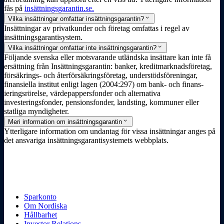
fås på
insättnings­­­garantin.se.
expand_more
Vilka insättningar omfattar insättningsgarantin?
Insättningar av privat­kunder och företag omfattas i regel av
insättnings­garantisystem.
expand_more
Vilka insättningar omfattar inte insättningsgarantin?
Följande svenska eller motsvarande utländska insättare kan inte få
ersättning från Insättnings­garantin: banker, kreditmarknads­företag,
försäkrings- och återförsäkringsföretag, understödsföreningar,
finans­iella institut enligt lagen (2004:297) om bank- och finans­
ieringsrörelse, värdepappersfonder och alternativa
investeringsfonder, pensionsfonder, landsting, kommuner eller
statliga myndigheter.
expand_more
Meri information om insättningsgarantin
Ytterligare information om undantag för vissa insättningar anges på
det ansvariga insättnings­garantisystemets webbplats.
Sparkonto
Om Nordiska
Hållbarhet
Investor Relations