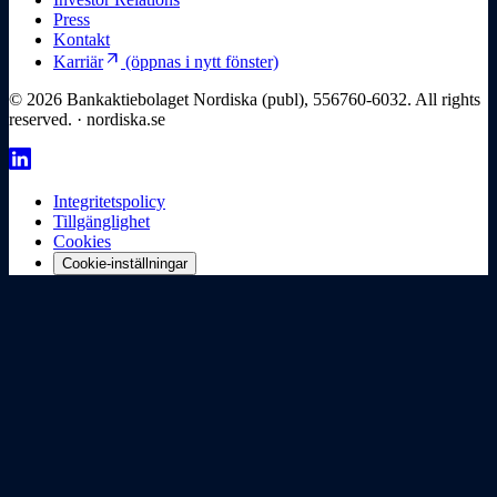
Press
Kontakt
arrow_outward
Karriär
(öppnas i nytt fönster)
© 2026 Bankaktiebolaget Nordiska (publ), 556760-6032. All rights
reserved. · nordiska.se
Integritetspolicy
Tillgänglighet
Cookies
Cookie-inställningar