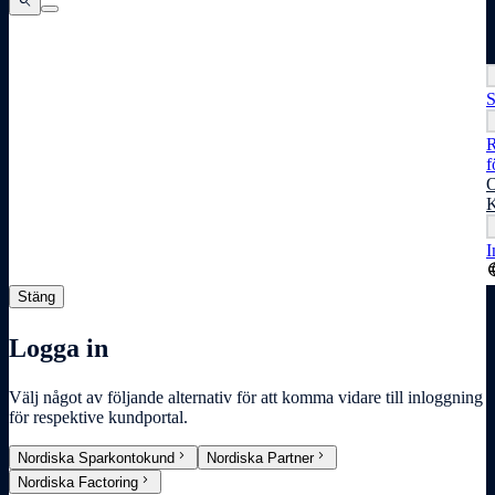
search
search
search
S
R
f
O
K
I
lang
Stäng
Logga in
Välj något av följande alternativ för att komma vidare till inloggning
för respektive kundportal.
chevron_right
chevron_right
Nordiska Sparkontokund
Nordiska Partner
chevron_right
Nordiska Factoring