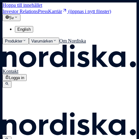
Hoppa till innehållet
arrow_outward
Investor Relations
Press
Karriär
(öppnas i nytt fönster)
language
expand_more
Sv
English
expand_more
expand_more
Om Nordiska
Produkter
Varumärken
Kontakt
lock
Logga in
search