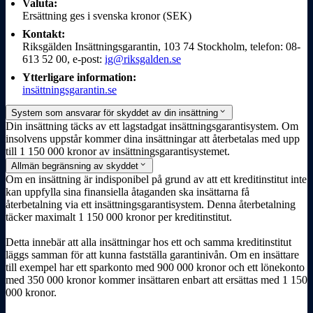
Valuta:
Ersättning ges i svenska kronor (SEK)
Kontakt:
Riksgälden Insättnings­­­­garantin, 103 74 Stockholm, telefon: 08-
613 52 00, e-post:
ig@riksgalden.se
Ytterligare information:
insättnings­­­­garantin.se
expand_more
System som ansvarar för skyddet av din insättning
Din insättning täcks av ett lagstadgat insättnings­­­­garantisystem. Om
insolvens uppstår kommer dina insättningar att återbetalas med upp
till 1 150 000 kronor av insättnings­­­­garanti­systemet.
expand_more
Allmän begränsning av skyddet
Om en insättning är indisponibel på grund av att ett kreditinstitut inte
kan uppfylla sina finans­­­­iella åtaganden ska insättarna få
återbetalning via ett insättnings­­­­garantisystem. Denna återbetalning
täcker maximalt 1 150 000 kronor per kreditinstitut.
Detta innebär att alla insättningar hos ett och samma kreditinstitut
läggs samman för att kunna fastställa garantinivån. Om en insättare
till exempel har ett sparkonto med 900 000 kronor och ett lönekonto
med 350 000 kronor kommer insättaren enbart att ersättas med 1 150
000 kronor.