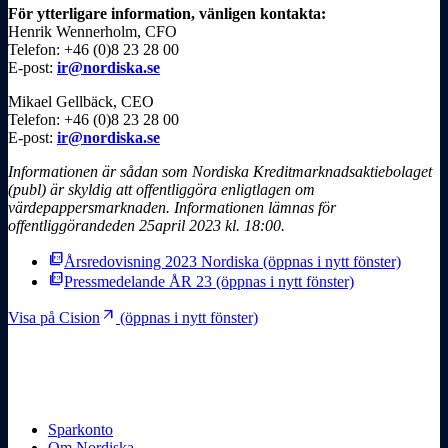
För ytterligare information, vänligen kontakta:
Henrik Wennerholm, CFO
Telefon: +46 (0)8 23 28 00
E-post:
ir@nordiska.se
Mikael Gellbäck, CEO
Telefon: +46 (0)8 23 28 00
E-post:
ir@nordiska.se
Informationen är sådan som Nordiska Kreditmarknads­aktiebolaget
(publ) är skyldig att offentliggöra enligt
lagen om
v
ä
rdepappersmarknaden.
Informationen lämnas för
offentliggörande
den 25april 2023 kl. 18:00.
picture_as_pdf
Årsredovisning 2023 Nordiska
(öppnas i nytt fönster)
picture_as_pdf
Pressmedelande ÅR 23
(öppnas i nytt fönster)
arrow_outward
Visa på Cision
(öppnas i nytt fönster)
Sparkonto
Om Nordiska