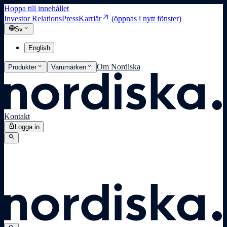
Hoppa till innehållet
arrow_outward
Investor Relations
Press
Karriär
(öppnas i nytt fönster)
language
expand_more
Sv
English
expand_more
expand_more
Om Nordiska
Produkter
Varumärken
Kontakt
lock
Logga in
search