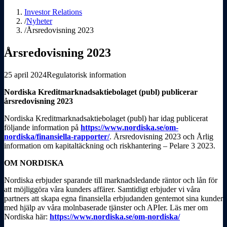
Investor Relations
/
Nyheter
/
Årsredovisning 2023
Årsredovisning 2023
25 april 2024
Regulatorisk information
Nordiska Kreditmarknads­aktiebolaget (publ) publicerar
årsredovisning 2023
Nordiska Kreditmarknads­aktiebolaget (publ) har idag publicerat
följande information på
https://www.nordiska.se/om-
nordiska/finans­iella-rapporter/
. Årsredovisning 2023 och Årlig
information om kapitaltäck­ning och riskhantering – Pelare 3 2023.
OM NORDISKA
Nordiska erbjuder sparande till marknads­ledande räntor och lån för
att möjliggöra våra kunders affärer. Samtidigt erbjuder vi våra
partners att skapa egna finans­iella erbjudanden gentemot sina kunder
med hjälp av våra molnbaserade tjänster och APIer. Läs mer om
Nordiska här:
https://www.nordiska.se/om-nordiska/