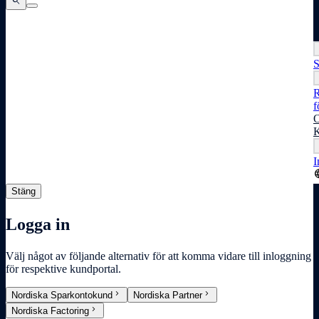
search
search
search
S
R
f
O
K
I
lang
Stäng
Logga in
Välj något av följande alternativ för att komma vidare till inloggning
för respektive kundportal.
chevron_right
chevron_right
Nordiska Sparkontokund
Nordiska Partner
chevron_right
Nordiska Factoring