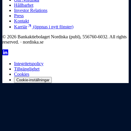
Hållbarhet
Investor Relations
Press
Kontakt
arrow_outward
Karriär
(öppnas i nytt fönster)
© 2026 Bankaktiebolaget Nordiska (publ), 556760-6032. All rights
reserved. · nordiska.se
Integritetspolicy
Tillgänglighet
Cookies
Cookie-inställningar