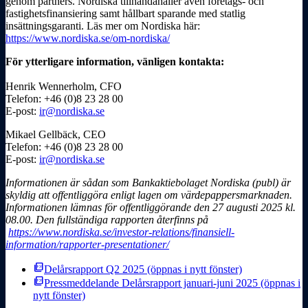
genom partners. Nordiska tillhandahåller även företags- och
fastighetsfinansiering samt hållbart sparande med statlig
insättningsgaranti.
Läs mer om Nordiska här:
https://www.nordiska.se/om-nordiska/
För ytterligare information, vänligen kontakta:
Henrik Wennerholm, CFO
Telefon: +46 (0)8 23 28 00
E-post:
ir@nordiska.se
Mikael Gellbäck, CEO
Telefon: +46 (0)8 23 28 00
E-post:
ir@nordiska.se
Informationen är sådan som Bankaktiebolaget Nordiska (publ) är
skyldig att offentliggöra enligt lagen om värdepappersmarknaden.
Informationen lämnas för offentliggörande den 27 augusti 2025 kl.
08.00. Den fullständiga rapporten återfinns på
https://www.nordiska.se/investor-relations/finansiell-
information/rapporter-presentationer/
picture_as_pdf
Delårsrapport Q2 2025
(öppnas i nytt fönster)
picture_as_pdf
Pressmeddelande Delårsrapport januari-juni 2025
(öppnas i
nytt fönster)