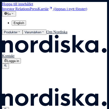
Hoppa till innehållet
arrow_outward
Investor Relations
Press
Karriär
(öppnas i nytt fönster)
language
expand_more
Sv
English
expand_more
expand_more
Om Nordiska
Produkter
Varumärken
Kontakt
lock
Logga in
search