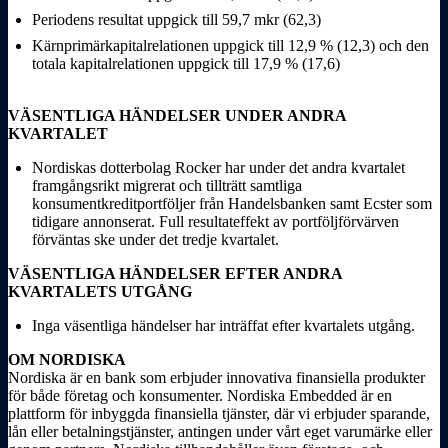
Periodens resultat uppgick till 59,7 mkr (62,3)
Kärnprimärkapitalrelationen uppgick till 12,9 % (12,3) och den
totala kapitalrelationen uppgick till 17,9 % (17,6)
VÄSENTLIGA HÄNDELSER UNDER ANDRA
KVARTALET
Nordiskas dotterbolag Rocker har under det andra kvartalet
framgångsrikt migrerat och tillträtt samtliga
konsumentkreditportföljer från Handelsbanken samt Ecster som
tidigare annonserat. Full resultateffekt av portföljförvärven
förväntas ske under det tredje kvartalet.
VÄSENTLIGA HÄNDELSER EFTER ANDRA
KVARTALETS UTGÅNG
Inga väsentliga händelser har inträffat efter kvartalets utgång.
OM NORDISKA
Nordiska är en bank som erbjuder innovativa finansiella produkter
för både företag och konsumenter. Nordiska Embedded är en
plattform för inbyggda finansiella tjänster, där vi erbjuder sparande,
lån eller betalningstjänster, antingen under vårt eget varumärke eller