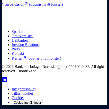
arrow_outward
Visa på Cision
(öppnas i nytt fönster)
Sparkonto
Om Nordiska
Hållbarhet
Investor Relations
Press
Kontakt
arrow_outward
Karriär
(öppnas i nytt fönster)
© 2026 Bankaktiebolaget Nordiska (publ), 556760-6032. All rights
reserved. · nordiska.se
Integritetspolicy
Tillgänglighet
Cookies
Cookie-inställningar