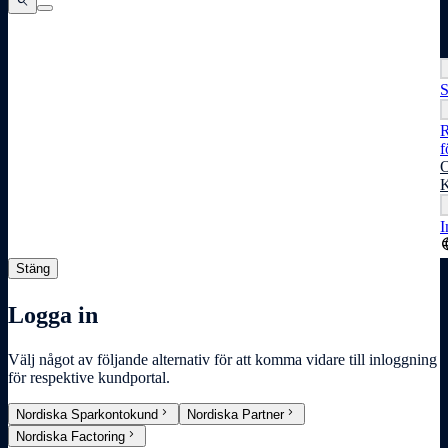
search
search
search
S
R
f
O
K
I
lang
Stäng
Logga in
Välj något av följande alternativ för att komma vidare till inloggning
för respektive kundportal.
chevron_right
chevron_right
Nordiska Sparkontokund
Nordiska Partner
chevron_right
Nordiska Factoring