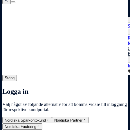
search
search
search
S
R
f
O
K
I
lang
Stäng
Logga in
Välj något av följande alternativ för att komma vidare till inloggning
för respektive kundportal.
chevron_right
chevron_right
Nordiska Sparkontokund
Nordiska Partner
chevron_right
Nordiska Factoring