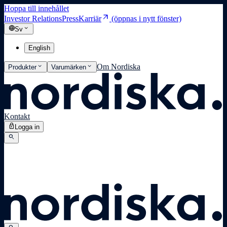
Hoppa till innehållet
arrow_outward
Investor Relations
Press
Karriär
(öppnas i nytt fönster)
language
expand_more
Sv
English
expand_more
expand_more
Om Nordiska
Produkter
Varumärken
Kontakt
lock
Logga in
search