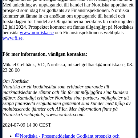
Med anledning av upptagandet till handel har Nordiska upprättat ett
prospekt som idag har godkänts av Finansinspektionen. Nordiska
kommer att lämna in en ansökan om upptagande till handel och
första dagen för handel av Obligationerna beräknas bli omkring den
12 juli 2024. Prospektet kommer att finnas tillgängligt på Nordiskas
hemsida
www.nordiska.se
och Finansinspektionens webbplats
www.fi.se
.
För mer information, vänligen kontakta:
Mikael Gellbäck, VD, Nordiska, mikael.gellback@nordiska.se, 08-
23 28 00
Om Nordiska
Nordiska är ett kreditinstitut som erbjuder sparande till
marknadsledande räntor och lån för att möjliggöra sina kunders
affärer. Samtidigt erbjuder Nordiska sina partners möjligheter att
skapa finansiella erbjudanden gentemot sina kunder med hjälp av
molnbaserade tjänster och APIer. Mer information finns på
Nordiska’s webbplats, www.nordiska.com.
2024-07-09 14.00 CEST
picture_as_pdf
Nordiska - Pressmeddelande Godkänt prospekt och