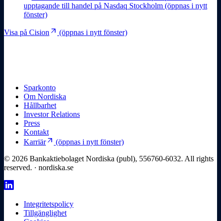
upptagande till handel på Nasdaq Stockholm
(öppnas i nytt
fönster)
arrow_outward
Visa på Cision
(öppnas i nytt fönster)
Sparkonto
Om Nordiska
Hållbarhet
Investor Relations
Press
Kontakt
arrow_outward
Karriär
(öppnas i nytt fönster)
© 2026 Bankaktiebolaget Nordiska (publ), 556760-6032. All rights
reserved. · nordiska.se
Integritetspolicy
Tillgänglighet