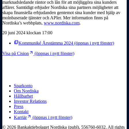
marknadsledande räntor och lån för att möjliggöra sina kunders
affärer. Samtidigt erbjuder Nordiska sina partners möjligheter att
skapa finansiella erbjudanden gentemot sina kunder med hjälp av
molnbaserade tjänster och APIer. Mer information finns på
Nordiska’s webbplats,
www.nordiska.com
.
20 juni 2024 klockan 17:00
picture_as_pdf
Kommuniké Årsstämma 2024
(öppnas i nytt fönster)
arrow_outward
Visa på Cision
(öppnas i nytt fönster)
Sparkonto
Om Nordiska
Hållbarhet
Investor Relations
Press
Kontakt
arrow_outward
Karriär
(öppnas i nytt fönster)
© 2026 Bankaktiebolaget Nordiska (publ), 556760-6032. All rights