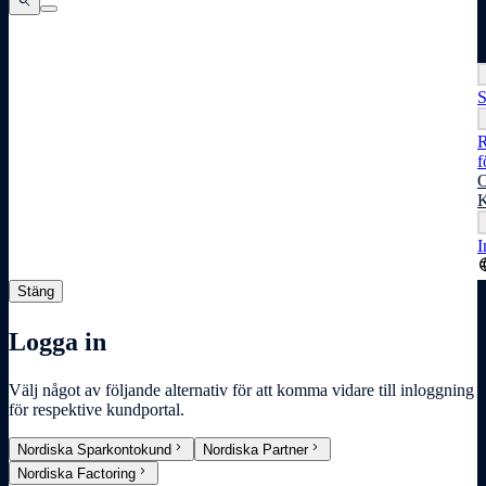
search
search
search
S
R
f
O
K
I
lang
Stäng
Logga in
Välj något av följande alternativ för att komma vidare till inloggning
för respektive kundportal.
chevron_right
chevron_right
Nordiska Sparkontokund
Nordiska Partner
chevron_right
Nordiska Factoring