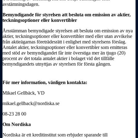
avstämningsdagen.
Bemyndigande för styrelsen att besluta om emission av aktier,
teckningsoptioner eller konvertibler
Årsstämman bemyndigade styrelsen att besluta om emission av nya
aktier, teckningsoptioner eller konvertibler med eller utan avvikelse
från aktieägarnas företrädesrätt i enlighet med styrelsens förslag.
Antalet aktier, teckningsoptioner eller konvertibler som emitteras
med stöd av bemyndigandet får inte överstiga mer än tjugo (20)
procent av det totala antalet aktier i bolaget vid det tillfälle
bemyndigandets utnyttjas av styrelsen för första gången.
För mer information, vänligen kontakta:
Mikael Gellbäck, VD
mikael.gellback@nordiska.se
08-23 28 00
Om Nordiska
Nordiska är ett kreditinstitut som erbjuder sparande till