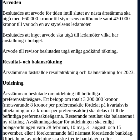
Arvoden
Beslutades att arvode för tiden intill slutet av nästa årsstämma ska
utgå med 660 000 kronor till styrelsens ordförande samt 420
000
kronor till var och en av styrelsens ledamöter.
Beslutades att inget arvode ska utgå till ledamöter vilka har
anställning i bolaget.
Arvode till revisor beslutades utgå enligt godkänd räkning.
Resultat- och balansräkning
Årsstämman fastställde resultaträkning och balansräkning för 2023.
Utdelning
Årsstämman beslutade om utdelning till befintliga
preferensaktieägare. Ett belopp om totalt 3 200 000 kronor
(motsvarande 8 kronor per preferensaktie fördelat på kvartalsvis
utbetalning om 2 kronor per preferensaktie) ska delas ut till de
befintliga preferensaktieägarna. Resterande resultat ska balanseras i
ny räkning. Avstämningsdagar för utdelningen ska enligt
bolagsordningen vara 28 februari, 10 maj, 31 augusti och 15
november, eller i förekommande fall närmast förestående bankdag.
Utbetalning av utdelning ska ske tredje bankdagen efter