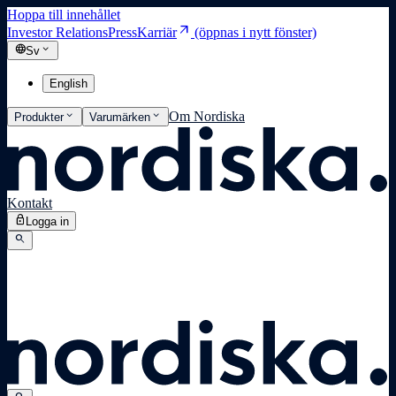
Hoppa till innehållet
arrow_outward
Investor Relations
Press
Karriär
(öppnas i nytt fönster)
language
expand_more
Sv
English
expand_more
expand_more
Om Nordiska
Produkter
Varumärken
Kontakt
lock
Logga in
search