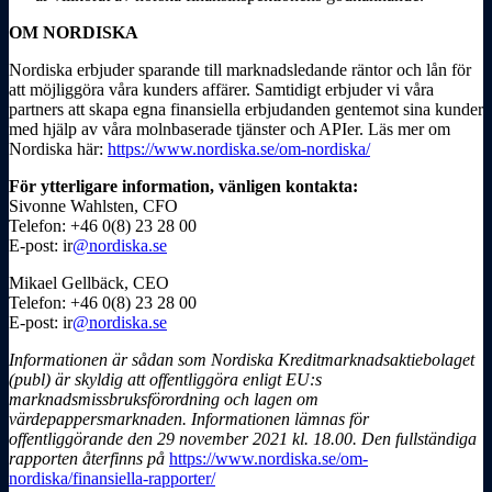
OM NORDISKA
Nordiska erbjuder sparande till marknadsledande räntor och lån för
att möjliggöra våra kunders affärer. Samtidigt erbjuder vi våra
partners att skapa egna finansiella erbjudanden gentemot sina kunder
med hjälp av våra molnbaserade tjänster och APIer. Läs mer om
Nordiska här:
https://www.nordiska.se/om-nordiska/
För ytterligare information, vänligen kontakta:
Sivonne Wahlsten, CFO
Telefon: +46 0(8) 23 28 00
E-post: ir
@nordiska.se
Mikael Gellbäck, CEO
Telefon: +46 0(8) 23 28 00
E-post: ir
@nordiska.se
Informationen är sådan som Nordiska Kreditmarknadsaktiebolaget
(publ) är skyldig att
offentliggöra enligt EU:s
marknadsmissbruksförordning och lagen om
värdepappersmarknaden.
Informationen lämnas för
offentliggörande den 29 november 2021 kl. 18.00. Den fullständiga
rapporten återfinns på
https://www.nordiska.se/om-
nordiska/finansiella-rapporter/