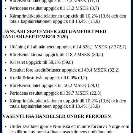
Rörelseresultatet uppgick till 17,2 MSEK (11,1)
Periodens resultat uppgick till 13,2 MSEK (8,7)
Kärnprimärkapitalrelationen uppgick till 10,2% (13,6) och den
totala kapitalrelationen uppgick till 13,4% (15,9)
JANUARI-SEPTEMBER 2021 (JÄMFÖRT MED
JANUARI-SEPTEMBER 2020)
Utlåning till allmänheten uppgick till 4
528,1 MSEK (2
372,7)
Rörelseintäkterna uppgick till 118,2 MSEK (80,2)
K/I-talet uppgick till 58,2% (59,8)
Resultat före kreditförluster uppgick till 49,4 MSEK (32,2)
Kreditförlustnivån uppgick till 0,0% (0,2)
Rörelseresultatet uppgick till 50,2 MSEK (29,1)
Periodens resultat uppgick till 39,7 MSEK (22,8)
Kärnprimärkapitalrelationen uppgick till 10,2% (13,6) och den
totala kapitalrelationen uppgick till 13,4% (15,9)
VÄSENTLIGA HÄNDELSER UNDER PERIODEN
Under kvartalet gjorde Nordiska ett mindre förvärv i Norge som
är villkorat av norska finansinspektionens godkännande.