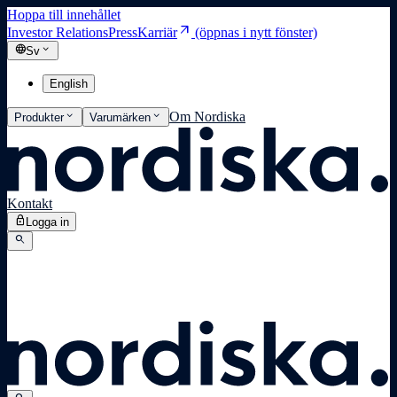
Hoppa till innehållet
arrow_outward
Investor Relations
Press
Karriär
(öppnas i nytt fönster)
language
expand_more
Sv
English
expand_more
expand_more
Om Nordiska
Produkter
Varumärken
Kontakt
lock
Logga in
search