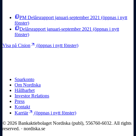
picture_as_pdf
PM Delårsrapport januari-september 2021
(öppnas i nytt
fönster)
picture_as_pdf
Delårsrapport januari-september 2021
(öppnas i nytt
fönster)
arrow_outward
Visa på Cision
(öppnas i nytt fönster)
Sparkonto
Om Nordiska
Hållbarhet
Investor Relations
Press
Kontakt
arrow_outward
Karriär
(öppnas i nytt fönster)
© 2026 Bankaktiebolaget Nordiska (publ), 556760-6032. All rights
reserved. · nordiska.se