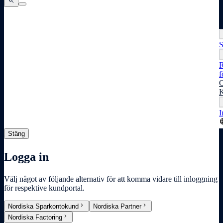
search
search
search
S
R
f
O
K
I
lang
Stäng
Logga in
Välj något av följande alternativ för att komma vidare till inloggning
för respektive kundportal.
chevron_right
chevron_right
Nordiska Sparkontokund
Nordiska Partner
chevron_right
Nordiska Factoring