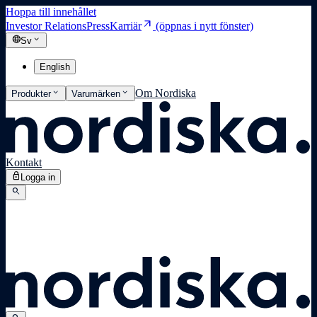
Hoppa till innehållet
arrow_outward
Investor Relations
Press
Karriär
(öppnas i nytt fönster)
language
expand_more
Sv
English
expand_more
expand_more
Om Nordiska
Produkter
Varumärken
Kontakt
lock
Logga in
search