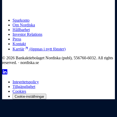
Sparkonto
Om Nordiska
Hållbarhet
Investor Relations
Press
Kontakt
arrow_outward
Karriär
(öppnas i nytt fönster)
© 2026 Bankaktiebolaget Nordiska (publ), 556760-6032. All rights
reserved. · nordiska.se
Integritetspolicy
Tillgänglighet
Cookies
Cookie-inställningar