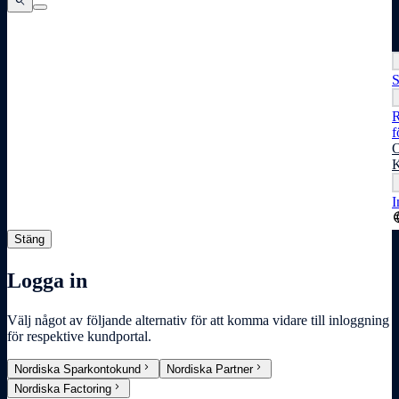
search
search
search
S
R
f
O
K
I
lang
Stäng
Logga in
Välj något av följande alternativ för att komma vidare till inloggning
för respektive kundportal.
chevron_right
chevron_right
Nordiska Sparkontokund
Nordiska Partner
chevron_right
Nordiska Factoring