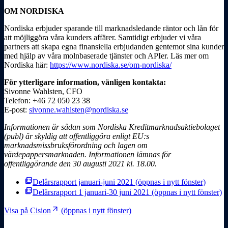
OM NORDISKA
Nordiska erbjuder sparande till marknadsledande räntor och lån för
att möjliggöra våra kunders affärer. Samtidigt erbjuder vi våra
partners att skapa egna finansiella erbjudanden gentemot sina kunder
med hjälp av våra molnbaserade tjänster och APIer. Läs mer om
Nordiska här:
https://www.nordiska.se/om-nordiska/
För ytterligare information, vänligen kontakta:
Sivonne Wahlsten, CFO
Telefon: +46 72 050 23 38
E-post:
sivonne.wahlsten@nordiska.se
Informationen är sådan som Nordiska Kreditmarknadsaktiebolaget
(publ) är skyldig att
offentliggöra enligt EU:s
marknadsmissbruksförordning och lagen om
värdepappersmarknaden.
Informationen lämnas för
offentliggörande den 30 augusti 2021 kl. 18.00.
picture_as_pdf
Delårsrapport januari-juni 2021
(öppnas i nytt fönster)
picture_as_pdf
Delårsrapport 1 januari-30 juni 2021
(öppnas i nytt fönster)
arrow_outward
Visa på Cision
(öppnas i nytt fönster)